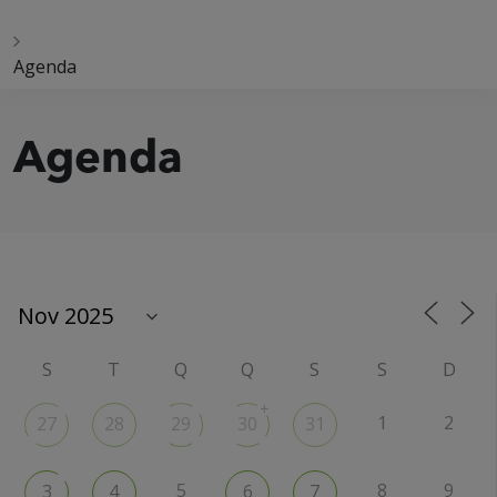
Agenda
Agenda
S
T
Q
Q
S
S
D
+
1
2
27
28
29
30
31
5
8
9
3
4
6
7