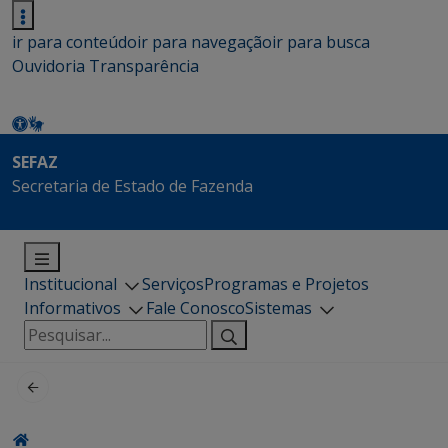
ir para conteúdo
ir para navegação
ir para busca
Ouvidoria
Transparência
SEFAZ
Secretaria de Estado de Fazenda
Institucional
Serviços
Programas e Projetos
Informativos
Fale Conosco
Sistemas
Pesquisar
por: