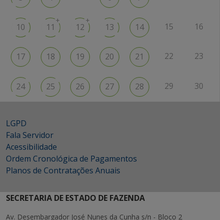
+
+
15
16
10
11
12
13
14
22
23
17
18
19
20
21
29
30
24
25
26
27
28
LGPD
Fala Servidor
Acessibilidade
Ordem Cronológica de Pagamentos
Planos de Contratações Anuais
SECRETARIA DE ESTADO DE FAZENDA
Av. Desembargador José Nunes da Cunha s/n - Bloco 2