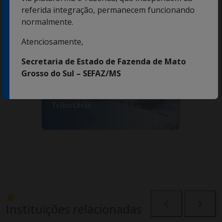
referida integração, permanecem funcionando
normalmente.
Atenciosamente,
Secretaria de Estado de Fazenda de Mato
Grosso do Sul – SEFAZ/MS
Instituições relacionadas
Anterior
Próxi