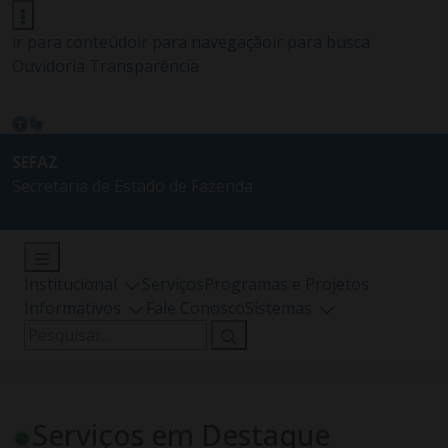
ir para conteúdo
ir para navegação
ir para busca
Ouvidoria
Transparência
SEFAZ
Secretaria de Estado de Fazenda
Institucional
Serviços
Programas e Projetos
Informativos
Fale Conosco
Sistemas
Pesquisar
por:
Serviços em Destaque