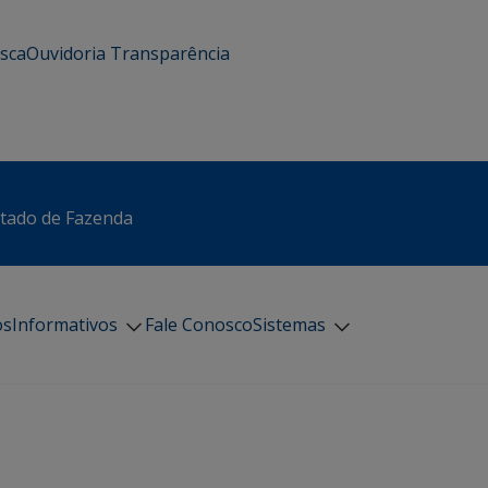
usca
Ouvidoria
Transparência
stado de Fazenda
os
Informativos
Fale Conosco
Sistemas