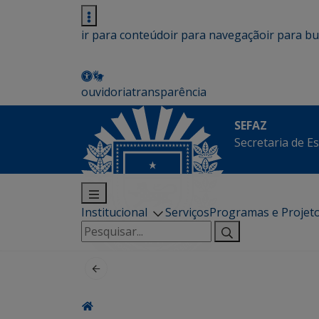
ir para conteúdo
ir para navegação
ir para b
ouvidoria
transparência
SEFAZ
Secretaria de E
Institucional
Serviços
Programas e Projet
Pesquisar
por: