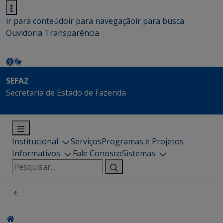
ir para conteúdo
ir para navegação
ir para busca
Ouvidoria
Transparência
SEFAZ
Secretaria de Estado de Fazenda
Institucional
Serviços
Programas e Projetos
Informativos
Fale Conosco
Sistemas
Pesquisar
por: