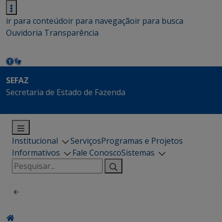
ir para conteúdo
ir para navegação
ir para busca
Ouvidoria
Transparência
SEFAZ
Secretaria de Estado de Fazenda
Institucional
Serviços
Programas e Projetos
Informativos
Fale Conosco
Sistemas
Pesquisar
por: