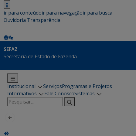
ir para conteúdo
ir para navegação
ir para busca
Ouvidoria
Transparência
SEFAZ
Secretaria de Estado de Fazenda
Institucional
Serviços
Programas e Projetos
Informativos
Fale Conosco
Sistemas
Pesquisar
por: