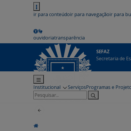
ir para conteúdo
ir para navegação
ir para b
ouvidoria
transparência
SEFAZ
Secretaria de E
Institucional
Serviços
Programas e Projet
Pesquisar
por: