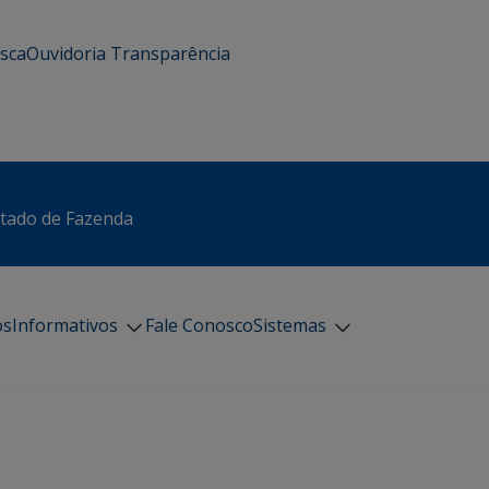
usca
Ouvidoria
Transparência
stado de Fazenda
os
Informativos
Fale Conosco
Sistemas