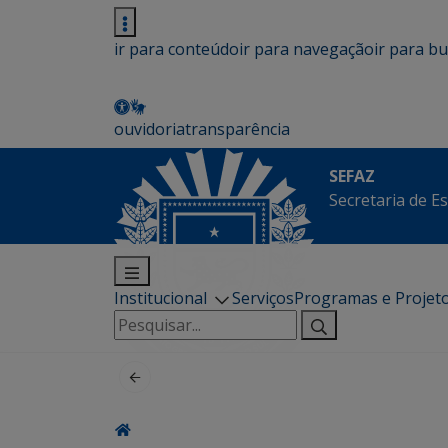
ir para conteúdo
ir para navegação
ir para b
ouvidoria
transparência
SEFAZ
Secretaria de E
Institucional
Serviços
Programas e Projet
Pesquisar
por: