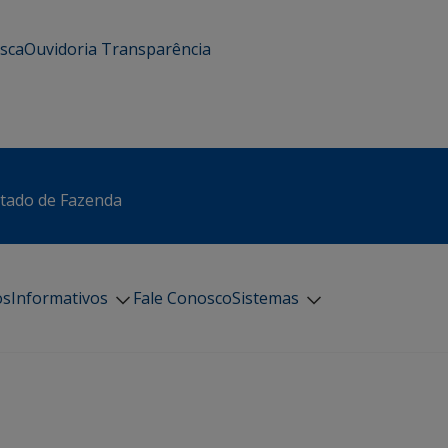
usca
Ouvidoria
Transparência
stado de Fazenda
os
Informativos
Fale Conosco
Sistemas