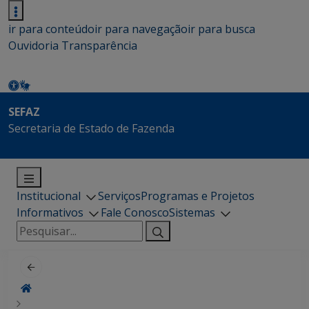
ir para conteúdo
ir para navegação
ir para busca
Ouvidoria
Transparência
SEFAZ
Secretaria de Estado de Fazenda
Institucional
Serviços
Programas e Projetos
Informativos
Fale Conosco
Sistemas
Pesquisar
por: