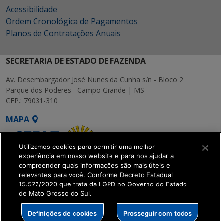
Acessibilidade
Ordem Cronológica de Pagamentos
Planos de Contratações Anuais
SECRETARIA DE ESTADO DE FAZENDA
Av. Desembargador José Nunes da Cunha s/n - Bloco 2
Parque dos Poderes - Campo Grande | MS
CEP.: 79031-310
MAPA
Utilizamos cookies para permitir uma melhor
experiência em nosso website e para nos ajudar a
compreender quais informações são mais úteis e
relevantes para você. Conforme Decreto Estadual
15.572/2020 que trata da LGPD no Governo do Estado
SETDIG | Secretaria-
de Mato Grosso do Sul.
Executiva de
Transformação Digital
Definições de cookies
Prosseguir com todos