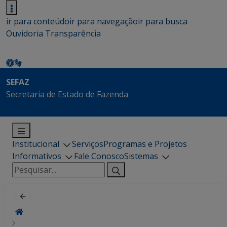
ir para conteúdo
ir para navegação
ir para busca
Ouvidoria
Transparência
SEFAZ
Secretaria de Estado de Fazenda
Institucional
Serviços
Programas e Projetos
Informativos
Fale Conosco
Sistemas
Pesquisar
por: