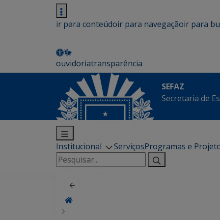
ir para conteúdo
ir para navegação
ir para b
ouvidoria
transparência
SEFAZ
Secretaria de E
Institucional
Serviços
Programas e Projet
Pesquisar
por: