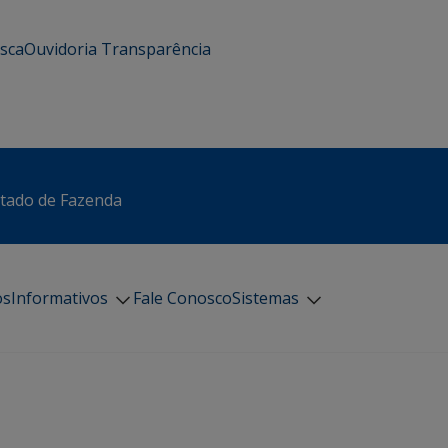
usca
Ouvidoria
Transparência
stado de Fazenda
os
Informativos
Fale Conosco
Sistemas