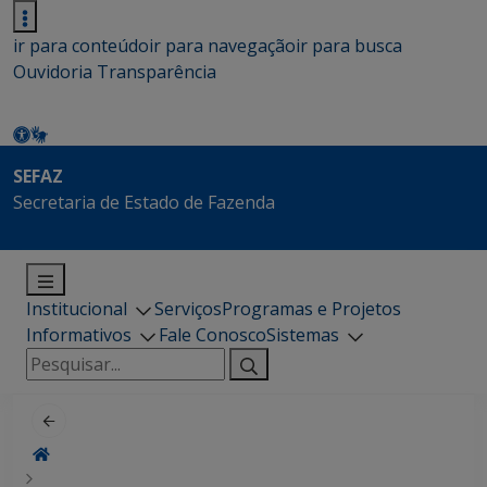
ir para conteúdo
ir para navegação
ir para busca
Ouvidoria
Transparência
SEFAZ
Secretaria de Estado de Fazenda
Institucional
Serviços
Programas e Projetos
Informativos
Fale Conosco
Sistemas
Pesquisar
por: