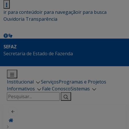
ir para conteúdo
ir para navegação
ir para busca
Ouvidoria
Transparência
SEFAZ
Secretaria de Estado de Fazenda
Institucional
Serviços
Programas e Projetos
Informativos
Fale Conosco
Sistemas
Pesquisar
por: