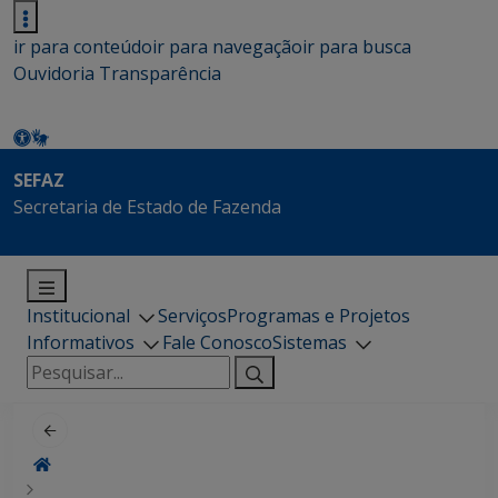
ir para conteúdo
ir para navegação
ir para busca
Ouvidoria
Transparência
SEFAZ
Secretaria de Estado de Fazenda
Institucional
Serviços
Programas e Projetos
Informativos
Fale Conosco
Sistemas
Pesquisar
por: