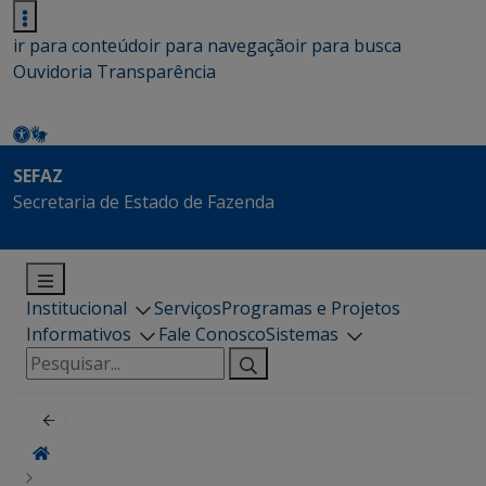
ir para conteúdo
ir para navegação
ir para busca
Ouvidoria
Transparência
SEFAZ
Secretaria de Estado de Fazenda
Institucional
Serviços
Programas e Projetos
Informativos
Fale Conosco
Sistemas
Pesquisar
por: