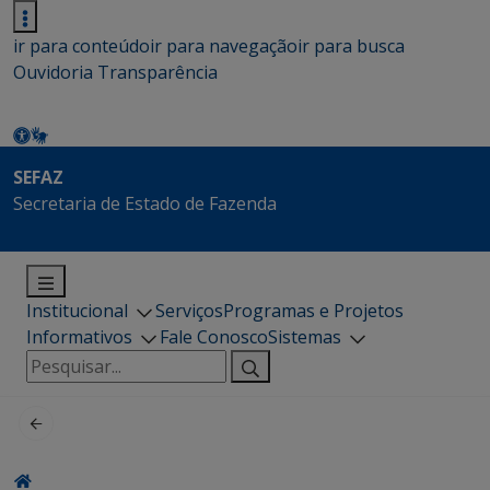
ir para conteúdo
ir para navegação
ir para busca
Ouvidoria
Transparência
SEFAZ
Secretaria de Estado de Fazenda
Institucional
Serviços
Programas e Projetos
Informativos
Fale Conosco
Sistemas
Pesquisar
por: