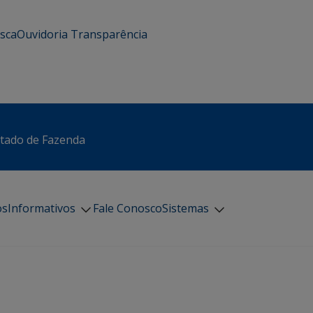
usca
Ouvidoria
Transparência
stado de Fazenda
os
Informativos
Fale Conosco
Sistemas