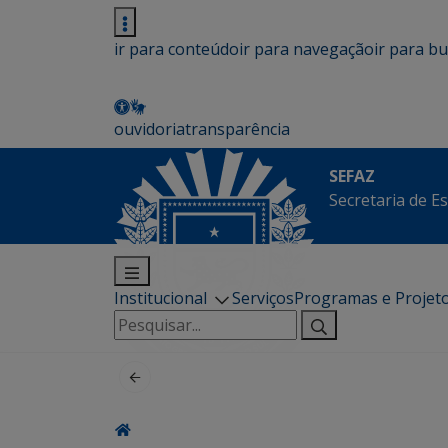
ir para conteúdo
ir para navegação
ir para b
ouvidoria
transparência
SEFAZ
Secretaria de E
Institucional
Serviços
Programas e Projet
Pesquisar
por: