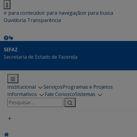
ir para conteúdo
ir para navegação
ir para busca
Ouvidoria
Transparência
SEFAZ
Secretaria de Estado de Fazenda
Institucional
Serviços
Programas e Projetos
Informativos
Fale Conosco
Sistemas
Pesquisar
por: