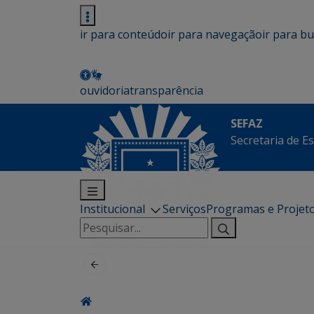
ir para conteúdo
ir para navegação
ir para b
ouvidoria
transparência
SEFAZ
Secretaria de E
Institucional
Serviços
Programas e Projet
Pesquisar
por: