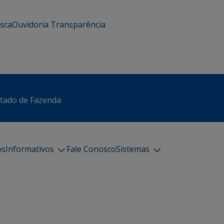
usca
Ouvidoria
Transparência
stado de Fazenda
os
Informativos
Fale Conosco
Sistemas