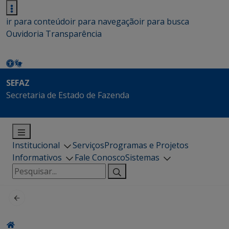
ir para conteúdo
ir para navegação
ir para busca
Ouvidoria
Transparência
SEFAZ
Secretaria de Estado de Fazenda
Institucional
Serviços
Programas e Projetos
Informativos
Fale Conosco
Sistemas
Pesquisar
por: