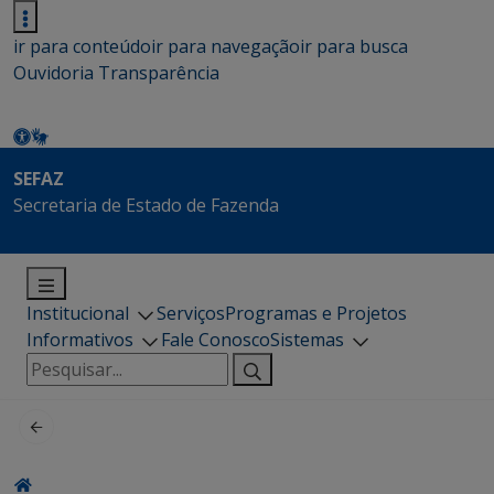
ir para conteúdo
ir para navegação
ir para busca
Ouvidoria
Transparência
SEFAZ
Secretaria de Estado de Fazenda
Institucional
Serviços
Programas e Projetos
Informativos
Fale Conosco
Sistemas
Pesquisar
por: