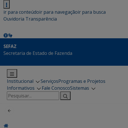
ir para conteúdo
ir para navegação
ir para busca
Ouvidoria
Transparência
SEFAZ
Secretaria de Estado de Fazenda
Institucional
Serviços
Programas e Projetos
Informativos
Fale Conosco
Sistemas
Pesquisar
por: