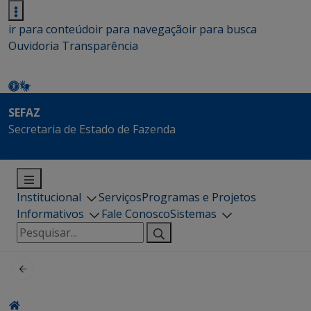
ir para conteúdo
ir para navegação
ir para busca
Ouvidoria
Transparência
SEFAZ
Secretaria de Estado de Fazenda
Institucional
Serviços
Programas e Projetos
Informativos
Fale Conosco
Sistemas
Pesquisar
por: