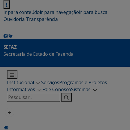
ir para conteúdo
ir para navegação
ir para busca
Ouvidoria
Transparência
SEFAZ
Secretaria de Estado de Fazenda
Institucional
Serviços
Programas e Projetos
Informativos
Fale Conosco
Sistemas
Pesquisar
por: