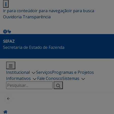
ir para conteúdo
ir para navegação
ir para busca
Ouvidoria
Transparência
SEFAZ
Secretaria de Estado de Fazenda
Institucional
Serviços
Programas e Projetos
Informativos
Fale Conosco
Sistemas
Pesquisar
por: