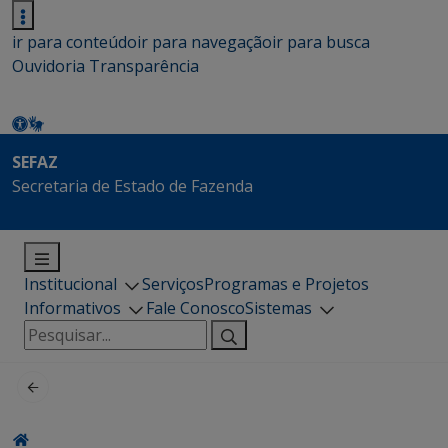
ir para conteúdo
ir para navegação
ir para busca
Ouvidoria
Transparência
SEFAZ
Secretaria de Estado de Fazenda
Institucional
Serviços
Programas e Projetos
Informativos
Fale Conosco
Sistemas
Pesquisar
por: