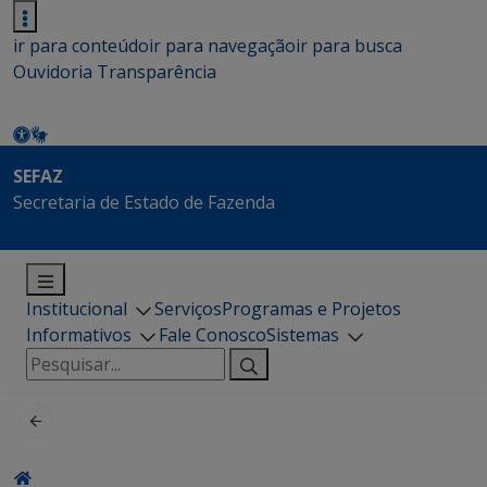
ir para conteúdo
ir para navegação
ir para busca
Ouvidoria
Transparência
SEFAZ
Secretaria de Estado de Fazenda
Institucional
Serviços
Programas e Projetos
Informativos
Fale Conosco
Sistemas
Pesquisar
por: