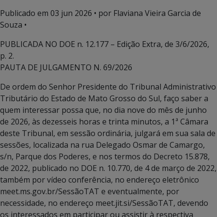
Publicado em
03 jun 2026
• por Flaviana Vieira Garcia de
Souza •
PUBLICADA NO DOE n. 12.177 – Edição Extra, de 3/6/2026,
p. 2.
PAUTA DE JULGAMENTO N. 69/2026
De ordem do Senhor Presidente do Tribunal Administrativo
Tributário do Estado de Mato Grosso do Sul, faço saber a
quem interessar possa que, no dia nove do mês de junho
de 2026, às dezesseis horas e trinta minutos, a 1ª Câmara
deste Tribunal, em sessão ordinária, julgará em sua sala de
sessões, localizada na rua Delegado Osmar de Camargo,
s/n, Parque dos Poderes, e nos termos do Decreto 15.878,
de 2022, publicado no DOE n. 10.770, de 4 de março de 2022,
também por vídeo conferência, no endereço eletrônico
meet.ms.gov.br/SessãoTAT e eventualmente, por
necessidade, no endereço meet.jit.si/SessãoTAT, devendo
os interessados em participar ou assistir à respectiva