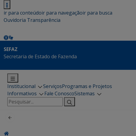
ir para conteúdo
ir para navegação
ir para busca
Ouvidoria
Transparência
SEFAZ
Secretaria de Estado de Fazenda
Institucional
Serviços
Programas e Projetos
Informativos
Fale Conosco
Sistemas
Pesquisar
por: