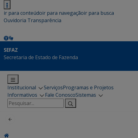
ir para conteúdo
ir para navegação
ir para busca
Ouvidoria
Transparência
SEFAZ
Secretaria de Estado de Fazenda
Institucional
Serviços
Programas e Projetos
Informativos
Fale Conosco
Sistemas
Pesquisar
por: