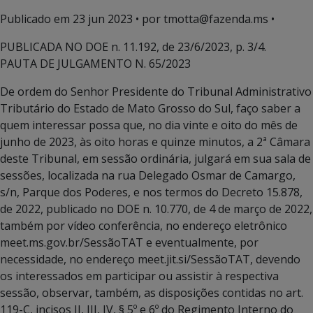
Publicado em
23 jun 2023
• por tmotta@fazenda.ms •
PUBLICADA NO DOE n. 11.192, de 23/6/2023, p. 3/4.
PAUTA DE JULGAMENTO N. 65/2023
De ordem do Senhor Presidente do Tribunal Administrativo
Tributário do Estado de Mato Grosso do Sul, faço saber a
quem interessar possa que, no dia vinte e oito do mês de
junho de 2023, às oito horas e quinze minutos, a 2ª Câmara
deste Tribunal, em sessão ordinária, julgará em sua sala de
sessões, localizada na rua Delegado Osmar de Camargo,
s/n, Parque dos Poderes, e nos termos do Decreto 15.878,
de 2022, publicado no DOE n. 10.770, de 4 de março de 2022,
também por vídeo conferência, no endereço eletrônico
meet.ms.gov.br/SessãoTAT e eventualmente, por
necessidade, no endereço meet.jit.si/SessãoTAT, devendo
os interessados em participar ou assistir à respectiva
sessão, observar, também, as disposições contidas no art.
119-C, incisos II, III, IV, § 5º e 6º do Regimento Interno do