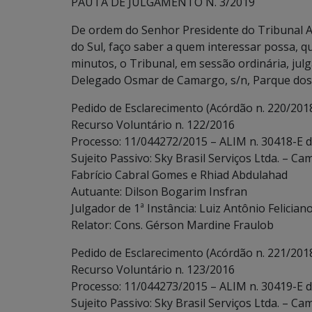
PAUTA DE JULGAMENTO N. 3/2019
De ordem do Senhor Presidente do Tribunal A
do Sul, faço saber a quem interessar possa, que
minutos, o Tribunal, em sessão ordinária, julg
Delegado Osmar de Camargo, s/n, Parque dos 
Pedido de Esclarecimento (Acórdão n. 220/201
Recurso Voluntário n. 122/2016
Processo: 11/044272/2015 – ALIM n. 30418-E 
Sujeito Passivo: Sky Brasil Serviços Ltda. – 
Fabrício Cabral Gomes e Rhiad Abdulahad
Autuante: Dilson Bogarim Insfran
Julgador de 1ª Instância: Luiz Antônio Felician
Relator: Cons. Gérson Mardine Fraulob
Pedido de Esclarecimento (Acórdão n. 221/201
Recurso Voluntário n. 123/2016
Processo: 11/044273/2015 – ALIM n. 30419-E 
Sujeito Passivo: Sky Brasil Serviços Ltda. – 