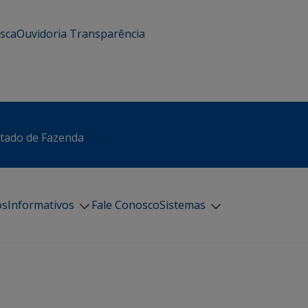
usca
Ouvidoria
Transparência
stado de Fazenda
os
Informativos
Fale Conosco
Sistemas