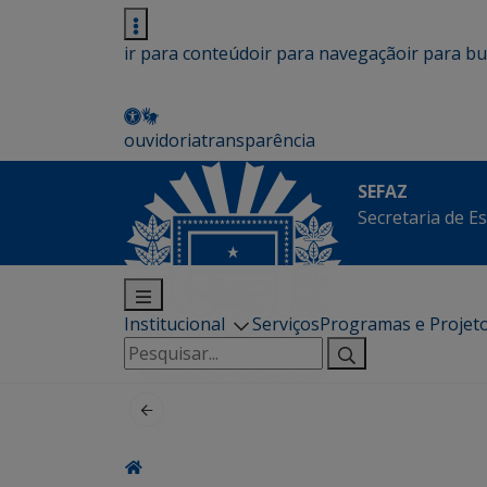
ir para conteúdo
ir para navegação
ir para b
ouvidoria
transparência
SEFAZ
Secretaria de E
Institucional
Serviços
Programas e Projet
Pesquisar
por: