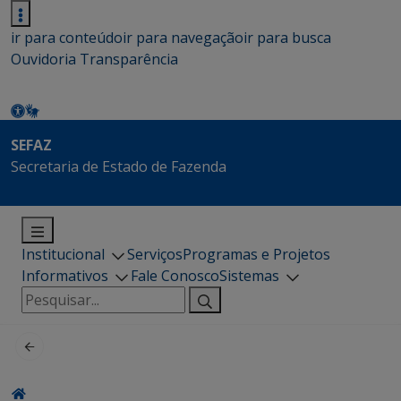
ir para conteúdo
ir para navegação
ir para busca
Ouvidoria
Transparência
SEFAZ
Secretaria de Estado de Fazenda
Institucional
Serviços
Programas e Projetos
Informativos
Fale Conosco
Sistemas
Pesquisar
por: