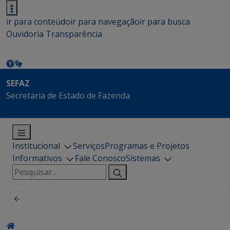
ir para conteúdo
ir para navegação
ir para busca
Ouvidoria
Transparência
SEFAZ
Secretaria de Estado de Fazenda
Institucional
Serviços
Programas e Projetos
Informativos
Fale Conosco
Sistemas
Pesquisar
por: