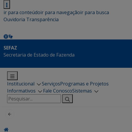
ir para conteúdo
ir para navegação
ir para busca
Ouvidoria
Transparência
SEFAZ
Secretaria de Estado de Fazenda
Institucional
Serviços
Programas e Projetos
Informativos
Fale Conosco
Sistemas
Pesquisar
por: