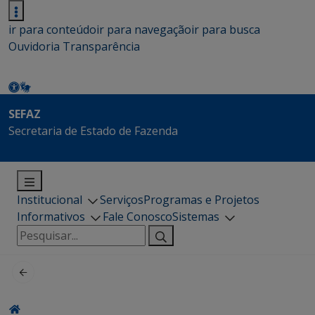
ir para conteúdo
ir para navegação
ir para busca
Ouvidoria
Transparência
SEFAZ
Secretaria de Estado de Fazenda
Institucional
Serviços
Programas e Projetos
Informativos
Fale Conosco
Sistemas
Pesquisar
por: