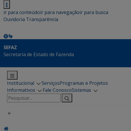
ir para conteúdo
ir para navegação
ir para busca
Ouvidoria
Transparência
SEFAZ
Secretaria de Estado de Fazenda
Institucional
Serviços
Programas e Projetos
Informativos
Fale Conosco
Sistemas
Pesquisar
por: