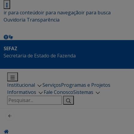
ir para conteúdo
ir para navegação
ir para busca
Ouvidoria
Transparência
SEFAZ
Secretaria de Estado de Fazenda
Institucional
Serviços
Programas e Projetos
Informativos
Fale Conosco
Sistemas
Pesquisar
por: