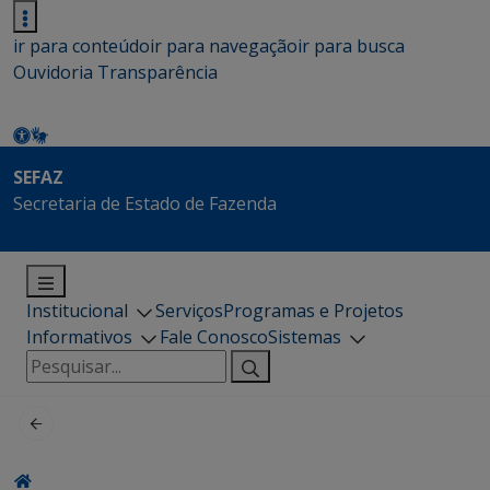
ir para conteúdo
ir para navegação
ir para busca
Ouvidoria
Transparência
SEFAZ
Secretaria de Estado de Fazenda
Institucional
Serviços
Programas e Projetos
Informativos
Fale Conosco
Sistemas
Pesquisar
por: