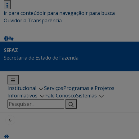
ir para conteúdo
ir para navegação
ir para busca
Ouvidoria
Transparência
SEFAZ
Secretaria de Estado de Fazenda
Institucional
Serviços
Programas e Projetos
Informativos
Fale Conosco
Sistemas
Pesquisar
por: