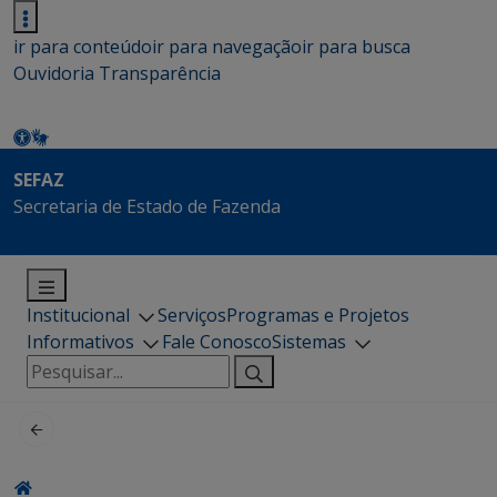
ir para conteúdo
ir para navegação
ir para busca
Ouvidoria
Transparência
SEFAZ
Secretaria de Estado de Fazenda
Institucional
Serviços
Programas e Projetos
Informativos
Fale Conosco
Sistemas
Pesquisar
por: