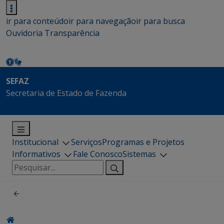
ir para conteúdo
ir para navegação
ir para busca
Ouvidoria
Transparência
SEFAZ
Secretaria de Estado de Fazenda
Institucional
Serviços
Programas e Projetos
Informativos
Fale Conosco
Sistemas
Pesquisar
por: