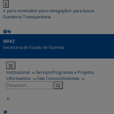
ir para conteúdo
ir para navegação
ir para busca
Ouvidoria
Transparência
SEFAZ
Secretaria de Estado de Fazenda
Institucional
Serviços
Programas e Projetos
Informativos
Fale Conosco
Sistemas
Pesquisar
por: