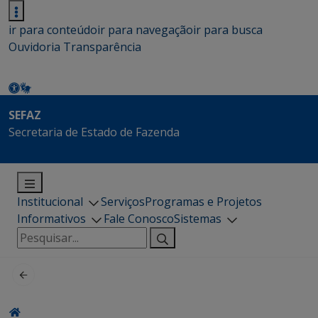
ir para conteúdo
ir para navegação
ir para busca
Ouvidoria
Transparência
SEFAZ
Secretaria de Estado de Fazenda
Institucional
Serviços
Programas e Projetos
Informativos
Fale Conosco
Sistemas
Pesquisar
por: