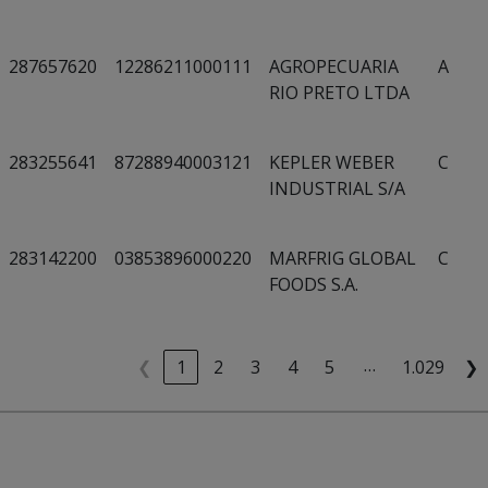
287657620
12286211000111
AGROPECUARIA
A
RIO PRETO LTDA
283255641
87288940003121
KEPLER WEBER
C
INDUSTRIAL S/A
283142200
03853896000220
MARFRIG GLOBAL
C
FOODS S.A.
…
❮
1
2
3
4
5
1.029
❯