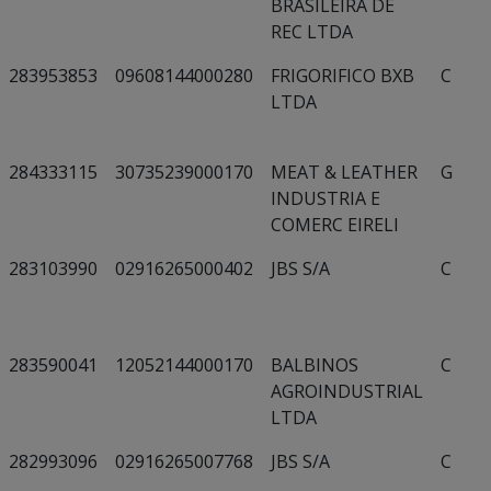
BRASILEIRA DE
REC LTDA
283953853
09608144000280
FRIGORIFICO BXB
C
LTDA
284333115
30735239000170
MEAT & LEATHER
G
INDUSTRIA E
COMERC EIRELI
283103990
02916265000402
JBS S/A
C
283590041
12052144000170
BALBINOS
C
AGROINDUSTRIAL
LTDA
282993096
02916265007768
JBS S/A
C