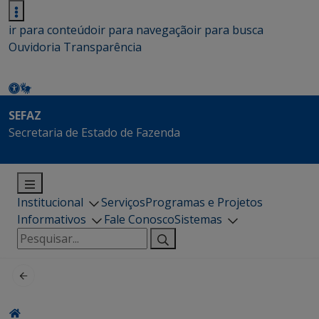
ir para conteúdo
ir para navegação
ir para busca
Ouvidoria
Transparência
SEFAZ
Secretaria de Estado de Fazenda
Institucional
Serviços
Programas e Projetos
Informativos
Fale Conosco
Sistemas
Pesquisar
por: