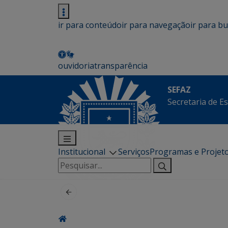
ir para conteúdo
ir para navegação
ir para b
ouvidoria
transparência
SEFAZ
Secretaria de E
Institucional
Serviços
Programas e Projet
Pesquisar
por: