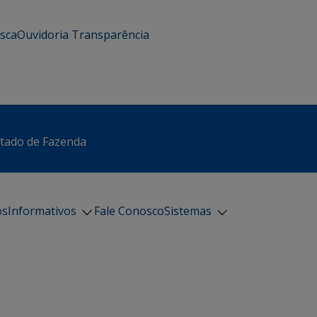
usca
Ouvidoria
Transparência
stado de Fazenda
os
Informativos
Fale Conosco
Sistemas