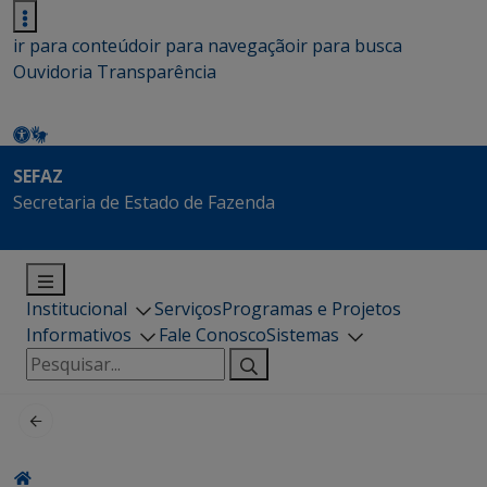
ir para conteúdo
ir para navegação
ir para busca
Ouvidoria
Transparência
SEFAZ
Secretaria de Estado de Fazenda
Institucional
Serviços
Programas e Projetos
Informativos
Fale Conosco
Sistemas
Pesquisar
por: