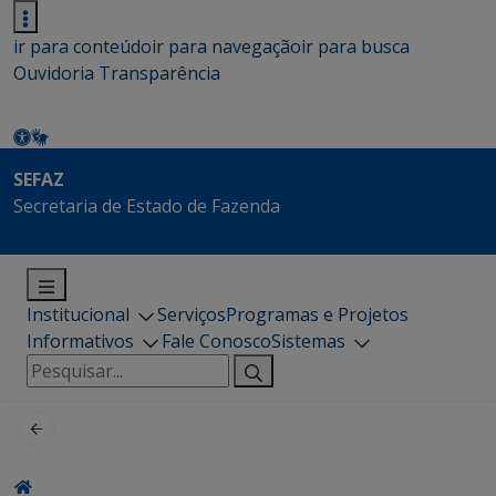
ir para conteúdo
ir para navegação
ir para busca
Ouvidoria
Transparência
SEFAZ
Secretaria de Estado de Fazenda
Institucional
Serviços
Programas e Projetos
Informativos
Fale Conosco
Sistemas
Pesquisar
por: