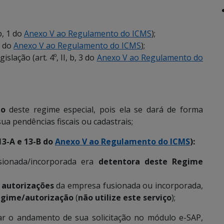
b, 1 do
Anexo V ao Regulamento do ICMS
);
 2 do
Anexo V ao Regulamento do ICMS
);
slação (art. 4º, II, b, 3 do
Anexo V ao Regulamento do
ção
deste regime especial, pois ela se dará de forma
a pendências fiscais ou cadastrais;
3-A e 13-B do
Anexo V ao Regulamento do ICMS
):
ionada/incorporada era
detentora deste Regime
 autorizações
da empresa fusionada ou incorporada,
 regime/autorização
(
não utilize este serviço
);
ficar o andamento de sua solicitação no módulo e-SAP,