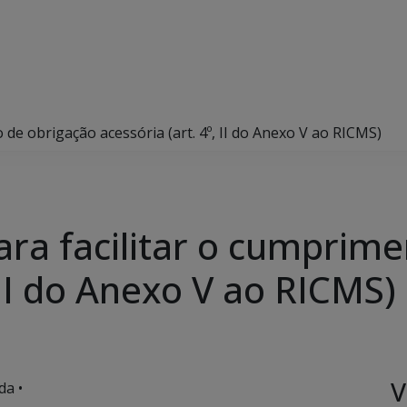
 de obrigação acessória (art. 4º, II do Anexo V ao RICMS)
ara facilitar o cumprim
 II do Anexo V ao RICMS)
V
da •