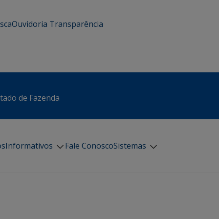
usca
Ouvidoria
Transparência
stado de Fazenda
os
Informativos
Fale Conosco
Sistemas