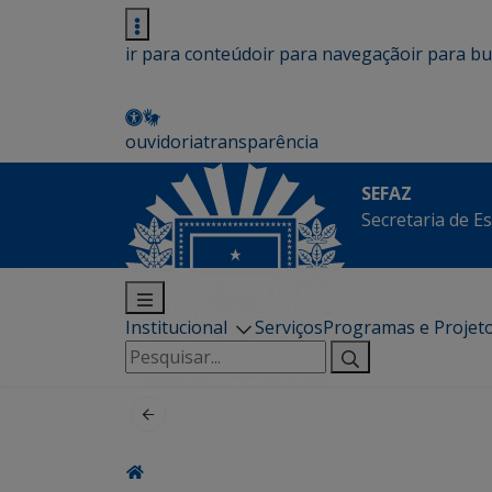
ir para conteúdo
ir para navegação
ir para b
ouvidoria
transparência
SEFAZ
Secretaria de E
Institucional
Serviços
Programas e Projet
Pesquisar
por: