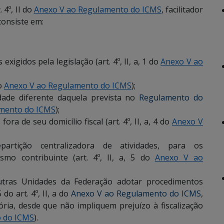
 4º, II do
Anexo V ao Regulamento do ICMS
, facilitador
consiste em:
xigidos pela legislação (art. 4º, II, a, 1 do
Anexo V ao
do
Anexo V ao Regulamento do ICMS
);
idade diferente daquela prevista no
Regulamento do
amento do ICMS
);
ora de seu domicílio fiscal (art. 4º, II, a, 4 do
Anexo V
epartição centralizadora de atividades, para os
mo contribuinte (art. 4º, II, a, 5 do
Anexo V ao
utras Unidades da Federação adotar procedimentos
do art. 4º, II, a do
Anexo V ao Regulamento do ICMS
,
ia, desde que não impliquem prejuízo à fiscalização
 do ICMS
).