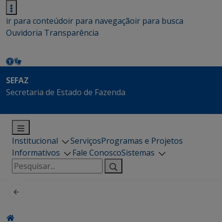
ir para conteúdo
ir para navegação
ir para busca
Ouvidoria
Transparência
SEFAZ
Secretaria de Estado de Fazenda
Institucional
Serviços
Programas e Projetos
Informativos
Fale Conosco
Sistemas
Pesquisar
por: