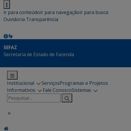
ir para conteúdo
ir para navegação
ir para busca
Ouvidoria
Transparência
SEFAZ
Secretaria de Estado de Fazenda
Institucional
Serviços
Programas e Projetos
Informativos
Fale Conosco
Sistemas
Pesquisar
por: