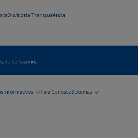
usca
Ouvidoria
Transparência
stado de Fazenda
os
Informativos
Fale Conosco
Sistemas