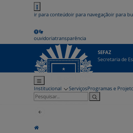
ir para conteúdo
ir para navegação
ir para b
ouvidoria
transparência
SEFAZ
Secretaria de E
Institucional
Serviços
Programas e Projet
Pesquisar
por: