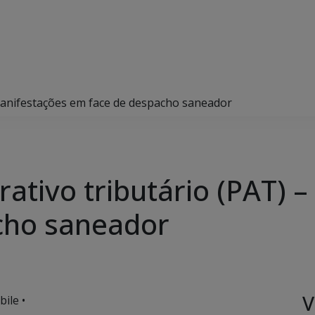
 manifestações em face de despacho saneador
ativo tributário (PAT) 
cho saneador
V
ile •